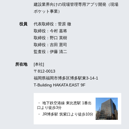
建設業界向けの現場管理専用アプリ開発（現場
ポケット事業）
役員
代表取締役：菅原 徹
取締役：今村 嘉将
取締役：野口 英樹
取締役：吉田 憲司
監査役：伊藤 清二
所在地
[本社]
〒812-0013
福岡県福岡市博多区博多駅東3-14-1
T-Building HAKATA EAST 9F
地下鉄空港線 東比恵駅 1番出
口より徒歩3分
JR博多駅 筑紫口より徒歩10分