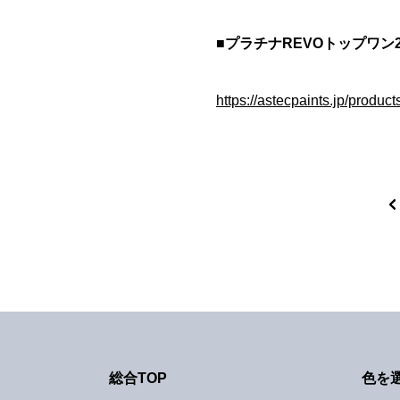
■プラチナREVOトップワン20
https://astecpaints.jp/product
総合TOP
色を