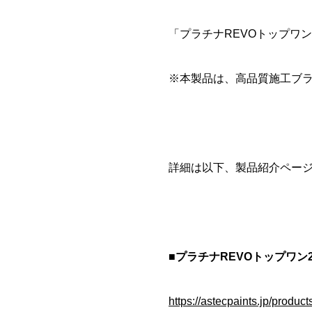
「プラチナREVOトップワン
※本製品は、高品質施工ブ
詳細は以下、製品紹介ペー
■プラチナREVOトップワン2
https://astecpaints.jp/product