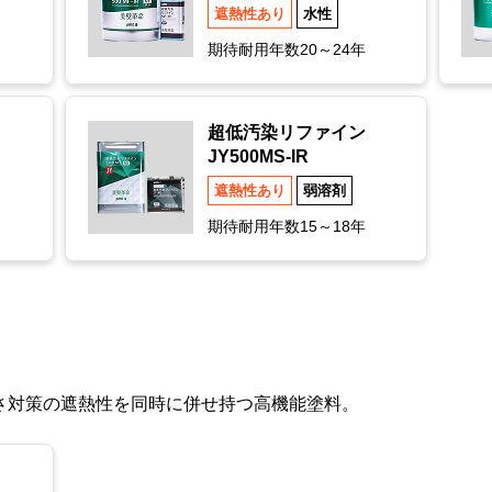
遮熱性あり
水性
期待耐用年数20～24年
超低汚染リファイン
JY500MS-IR
遮熱性あり
弱溶剤
期待耐用年数15～18年
さ対策の遮熱性を同時に併せ持つ高機能塗料。