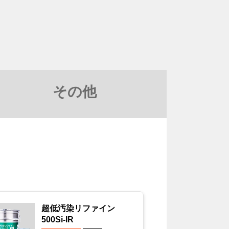
その他
超低汚染リファイン
500Si-IR