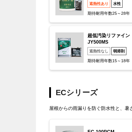
遮熱性あり
水性
期待耐用年数25～28年
超低汚染リファイン
JY500MS
遮熱性なし
弱溶剤
期待耐用年数15～18年
ECシリーズ
屋根からの雨漏りを防ぐ防水性と、暑
EC-100PCM