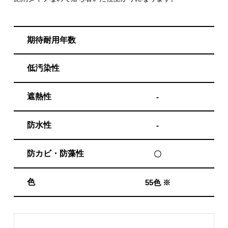
期待耐用年数
低汚染性
遮熱性
-
防水性
-
防カビ・防藻性
〇
色
55色 ※