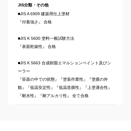
JIS分類・その他
■JIS A 6909 建築用仕上塗材
『付着強さ』 合格
■JIS K 5600 塗料一般試験方法
『表面乾燥性』 合格
■JIS K 5663 合成樹脂エマルションペイント及びシ
ーラー
『容器の中での状態』『塗装作業性』『塗膜の外
観』『低温安定性』『低温造膜性』『上塗適合性』
『耐水性』『耐アルカリ性』 全て合格