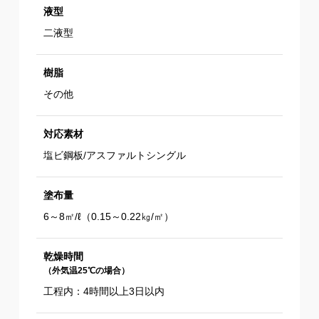
液型
二液型
樹脂
その他
対応素材
塩ビ鋼板/アスファルトシングル
塗布量
6～8㎡/ℓ（0.15～0.22㎏/㎡）
乾燥時間
（外気温25℃の場合）
工程内：4時間以上3日以内