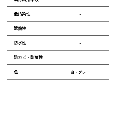
低汚染性
-
遮熱性
-
防水性
-
防カビ・防藻性
-
色
白・グレー