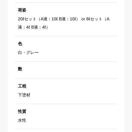
荷姿
20ℓセット（A液：10ℓ B液：10ℓ） or 8ℓセット（A
液：4ℓ B液：4ℓ）
色
白・グレー
艶
工程
下塗材
性質
水性