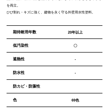
を両立。
ひび割れ・キズに強く、建物を永く守る外壁用水性塗料。
期待耐用年数
20年以上
低汚染性
〇
遮熱性
-
防水性
-
防カビ・防藻性
色
69色